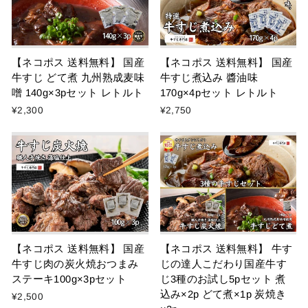
【ネコポス 送料無料】 国産
【ネコポス 送料無料】 国産
牛すじ どて煮 九州熟成麦味
牛すじ煮込み 醬油味
噌 140g×3pセット レトルト
170g×4pセット レトルト
¥2,300
¥2,750
【ネコポス 送料無料】 国産
【ネコポス 送料無料】 牛す
牛すじ肉の炭火焼おつまみ
じの達人こだわり国産牛す
ステーキ100g×3pセット
じ3種のお試し5pセット 煮
込み×2p どて煮×1p 炭焼き
¥2,500