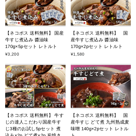
【ネコポス 送料無料】 国産
【ネコポス 送料無料】 国
牛すじ煮込み 醬油味
産牛すじ煮込み 醬油味
170g×5pセット レトルト
170g×2pセット レトルト
¥3,200
¥1,580
【ネコポス 送料無料】 牛す
【ネコポス 送料無料】 国
じの達人こだわり国産牛す
産牛すじ どて煮 九州熟成麦
じ3種のお試し5pセット 煮
味噌 140g×2pセット レトル
込み×2p どて煮×2p 炭焼き
ト