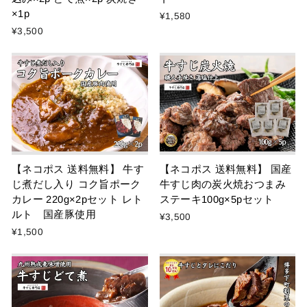
×1p
¥1,580
¥3,500
【ネコポス 送料無料】 牛す
【ネコポス 送料無料】 国産
じ煮だし入り コク旨ポーク
牛すじ肉の炭火焼おつまみ
カレー 220g×2pセット レト
ステーキ100g×5pセット
ルト 国産豚使用
¥3,500
¥1,500