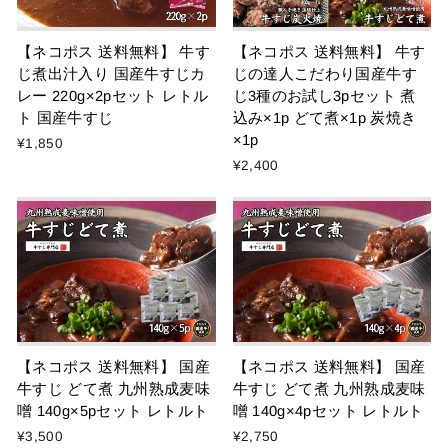
【ネコポス 送料無料】 牛す
【ネコポス 送料無料】 牛す
じ煮出汁入り 国産牛すじカ
じの達人こだわり国産牛す
レー 220g×2pセット レトル
じ3種のお試し3pセット 煮
ト 国産牛すじ
込み×1p どて煮×1p 炭焼き
×1p
¥1,850
¥2,400
【ネコポス 送料無料】 国産
【ネコポス 送料無料】 国産
牛すじ どて煮 九州熟成麦味
牛すじ どて煮 九州熟成麦味
噌 140g×5pセット レトルト
噌 140g×4pセット レトルト
¥3,500
¥2,750