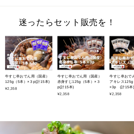
迷ったらセット販売を！
牛すじ串おでん用（国産）
牛すじ串おでん用（国産）
牛すじ串おで
125g（5本）×３p(計15本)
赤身すじ125g（5本）×３
アキレス125
p(計15本)
×3p (計15本
¥2,358
¥2,358
¥2,358