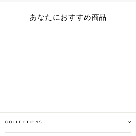
あなたにおすすめ商品
国産粗びきポークウインナ
ー スモークタイプ200g（5
本入）
¥842
COLLECTIONS