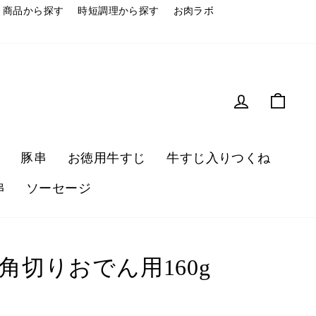
商品から探す
時短調理から探す
お肉ラボ
豚串
お徳用牛すじ
牛すじ入りつくね
串
ソーセージ
角切りおでん用160g