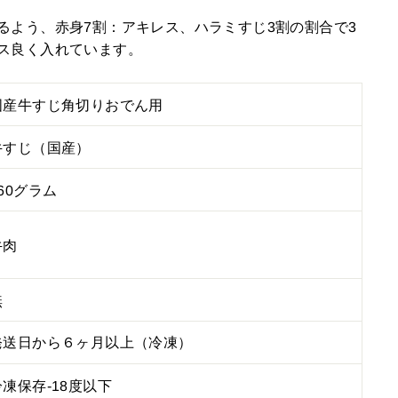
るよう、赤身7割：アキレス、ハラミすじ3割の割合で3
ス良く入れています。
国産牛すじ角切りおでん用
牛すじ（国産）
60グラム
牛肉
無
発送日から６ヶ月以上（冷凍）
冷凍保存-18度以下