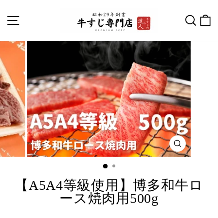
【A5A4等級使用】博多和牛ロ
ース焼肉用500g