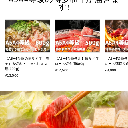
す!
【A5A4等級の博多和牛】モ
【A5A4等級使用】博多和牛
【A5A4等級
モすき焼き・しゃぶしゃぶ
ロース焼肉用500g
ロース薄切り肉
用(600g)
¥12,500
¥8,000
¥13,500