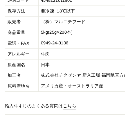
JANコード
4548221011901
保存方法
要冷凍−18℃以下
販売者
（株）マルニチフード
5kg(25g×200本
)
商品重量
0949-24-3136
電話・FAX
アレルギー
牛肉
原産国名
日本
株式会社チクゼンヤ 新入工場 福岡県直方市大
加工者
アメリカ産・オーストラリア産
原料産地名
輸入牛すじのよくある質問は
こちら