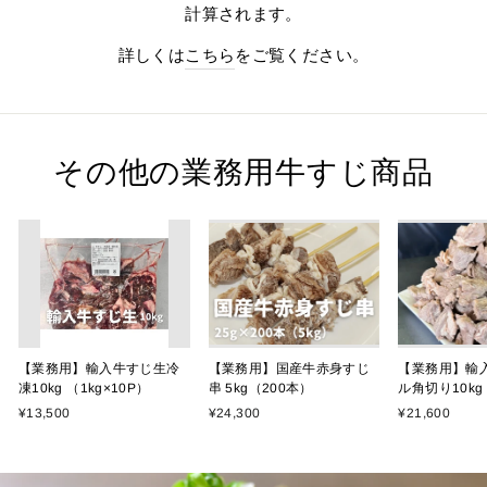
計算されます。
詳しくは
こちら
をご覧ください。
その他の業務用牛すじ商品
【業務用】輸入牛すじ生冷
【業務用】国産牛赤身すじ
【業務用】輸
凍10kg （1kg×10P）
串 5kg（200本）
ル角切り10kg 
¥13,500
¥24,300
¥21,600