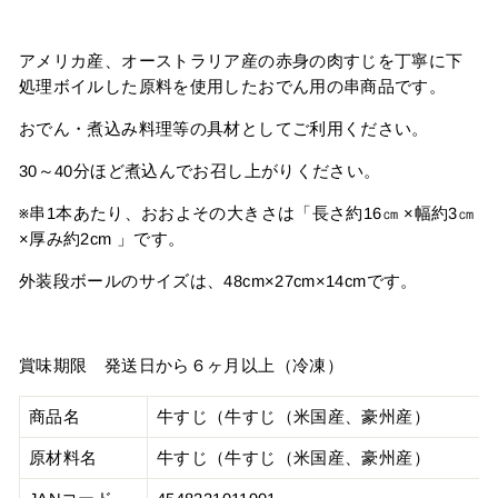
アメリカ産、オーストラリア産の赤身の肉すじを丁寧に下
処理ボイルした原料を使用したおでん用の串商品です。
おでん・煮込み料理等の具材としてご利用ください。
30～40分ほど煮込んでお召し上がりください。
※
串
1
本
あたり、おおよその大きさは「長さ約
16㎝
×
幅
約
3㎝
×厚み
約
2cm
」です。
外装段ボールのサイズは、48cm×27cm×14cmです。
賞味期限 発送日から６ヶ月以上（冷凍）
商品名
牛すじ（牛すじ（米国産、豪州産）
原材料名
牛すじ（牛すじ（米国産、豪州産）